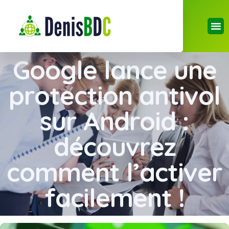
Google lance une
protection antivol
sur Android :
découvrez
comment l’activer
facilement !