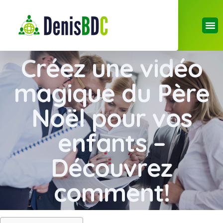
Créez une vidéo
magique du Père
Noël pour vos
enfants –
Découvrez
comment!