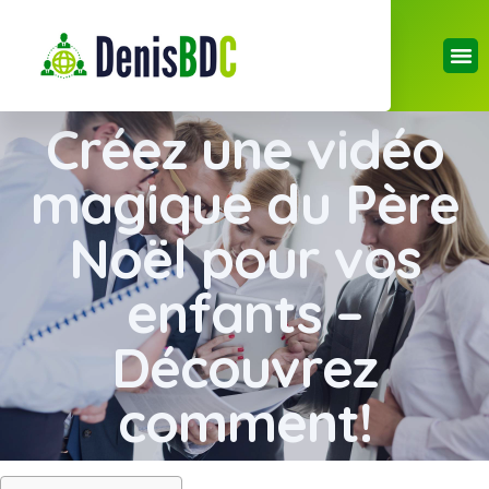
Créez une vidéo
magique du Père
Noël pour vos
enfants –
Découvrez
comment!