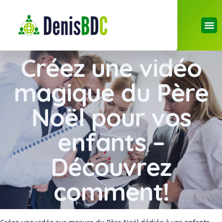
Créez une vidéo
magique du Père
Noël pour vos
enfants –
Découvrez
comment!