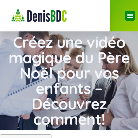
Créez une vidéo
magique du Père
Noël pour vos
enfants –
Découvrez
comment!