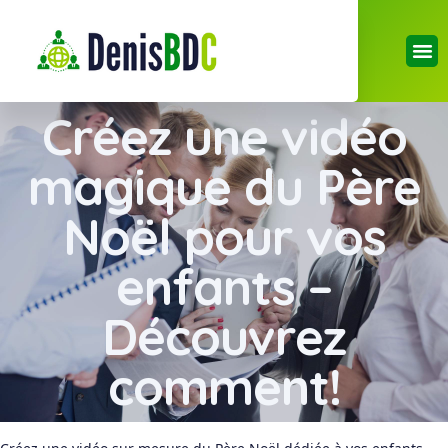
Créez une vidéo
magique du Père
Noël pour vos
enfants –
Découvrez
comment!