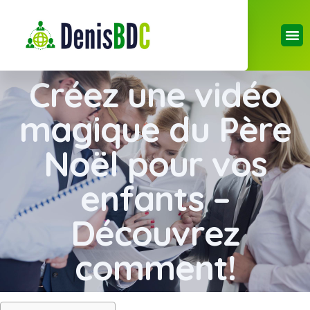
Créez une vidéo
magique du Père
Noël pour vos
enfants –
Découvrez
comment!