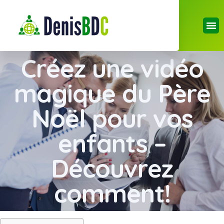
Créez une vidéo
magique du Père
Noël pour vos
enfants –
Découvrez
comment!