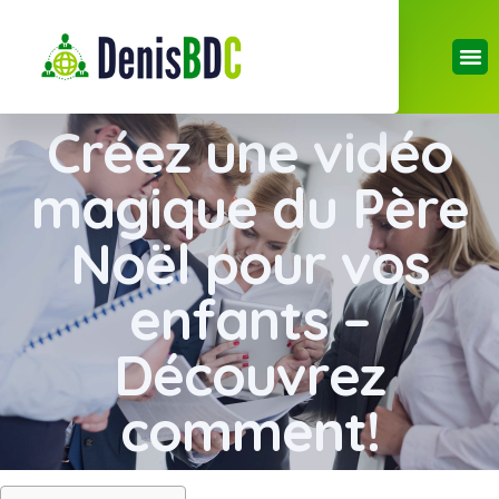
Créez une vidéo
magique du Père
Noël pour vos
enfants –
Découvrez
comment!