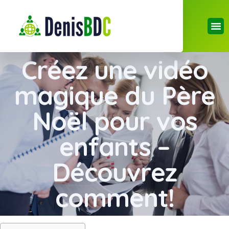
Créez une vidéo
magique du Père
Noël pour vos
enfants –
Découvrez
comment!