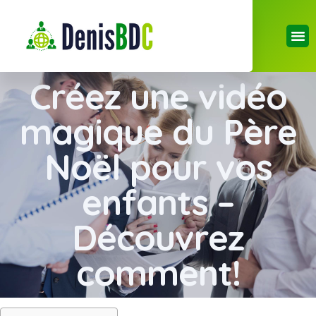
Créez une vidéo
magique du Père
Noël pour vos
enfants –
Découvrez
comment!