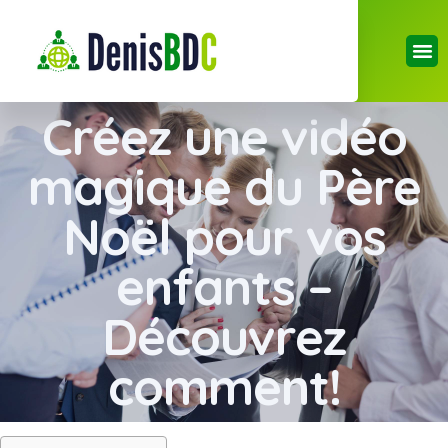
Créez une vidéo
magique du Père
Noël pour vos
enfants –
Découvrez
comment!