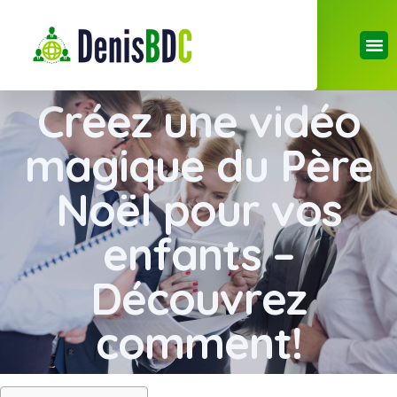
Créez une vidéo
magique du Père
Noël pour vos
enfants –
Découvrez
comment!