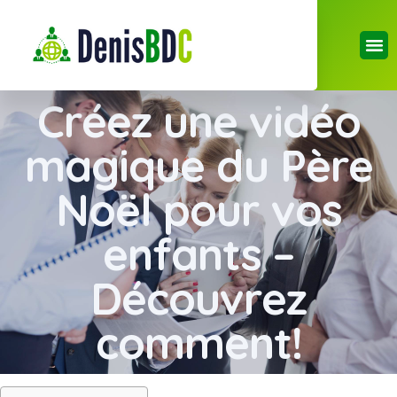
Créez une vidéo
magique du Père
Noël pour vos
enfants –
Découvrez
comment!