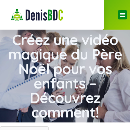
Créez une vidéo
magique du Père
Noël pour vos
enfants –
Découvrez
comment!