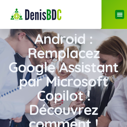
Android :
Remplacez
Google Assistant
par Microsoft
Copilot !
Découvrez
comment !